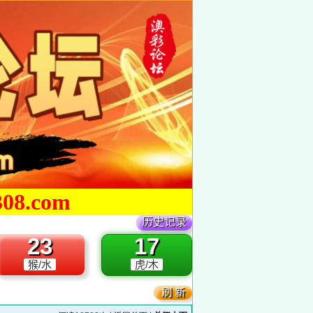
308.com