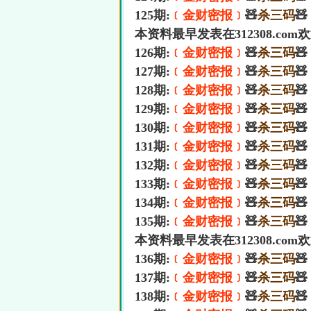
125期:
﹝金财密报﹞
🧸
杀三码
🧸
本资料最早发表在312308.co
126期:
﹝金财密报﹞
🧸
杀三码
🧸
127期:
﹝金财密报﹞
🧸
杀三码
🧸
128期:
﹝金财密报﹞
🧸
杀三码
🧸
129期:
﹝金财密报﹞
🧸
杀三码
🧸
130期:
﹝金财密报﹞
🧸
杀三码
🧸
131期:
﹝金财密报﹞
🧸
杀三码
🧸
132期:
﹝金财密报﹞
🧸
杀三码
🧸
133期:
﹝金财密报﹞
🧸
杀三码
🧸
134期:
﹝金财密报﹞
🧸
杀三码
🧸
135期:
﹝金财密报﹞
🧸
杀三码
🧸
本资料最早发表在312308.co
136期:
﹝金财密报﹞
🧸
杀三码
🧸
137期:
﹝金财密报﹞
🧸
杀三码
🧸
138期:
﹝金财密报﹞
🧸
杀三码
🧸