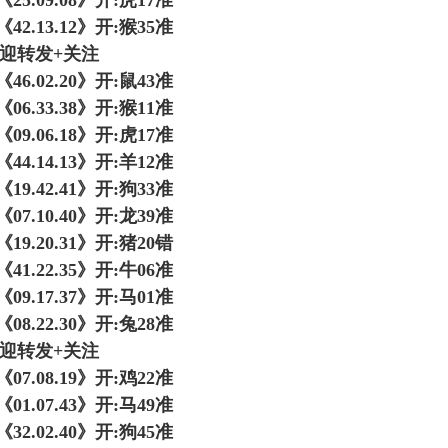
《25.09.08》开:虎17准
《42.13.12》开:猴35准
m欢迎转发+关注
《46.02.20》开:鼠43准
《06.33.38》开:猴11准
《09.06.18》开:虎17准
《44.14.13》开:羊12准
《19.42.41》开:狗33准
《07.10.40》开:龙39准
《19.20.31》开:猪20错
《41.22.35》开:牛06准
《09.17.37》开:马01准
《08.22.30》开:兔28准
m欢迎转发+关注
《07.08.19》开:鸡22准
《01.07.43》开:马49准
《32.02.40》开:狗45准