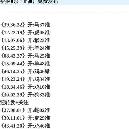
财密报■杀三码■】免费发布
《39.36.32》开:马37准
《12.22.19》开:虎05准
《13.07.06》开:猴23准
《45.25.39》开:羊24准
《08.43.37》开:马25准
《15.09.44》开:羊48准
《46.14.35》开:鸡46错
《19.23.24》开:鸡34准
《18.34.46》开:鸡10准
《30.02.39》开:狗33准
m欢迎转发+关注
《27.08.01》开:蛇02准
《30.11.01》开:虎29准
《43.41.20》开:鸡46准