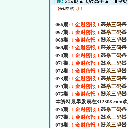
主题:
219期▲顶级高手▲【■金
【
金财密报
】
楼主
066期:
﹝金财密报﹞
🧸
杀三码
🧸
067期:
﹝金财密报﹞
🧸
杀三码
🧸
068期:
﹝金财密报﹞
🧸
杀三码
🧸
069期:
﹝金财密报﹞
🧸
杀三码
🧸
070期:
﹝金财密报﹞
🧸
杀三码
🧸
071期:
﹝金财密报﹞
🧸
杀三码
🧸
072期:
﹝金财密报﹞
🧸
杀三码
🧸
073期:
﹝金财密报﹞
🧸
杀三码
🧸
074期:
﹝金财密报﹞
🧸
杀三码
🧸
075期:
﹝金财密报﹞
🧸
杀三码
🧸
本资料最早发表在312308.co
076期:
﹝金财密报﹞
🧸
杀三码
🧸
077期:
﹝金财密报﹞
🧸
杀三码
🧸
078期:
﹝金财密报﹞
🧸
杀三码
🧸