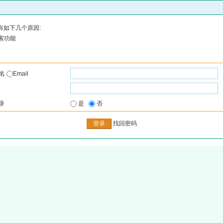
有如下几个原因:
索功能
户名
Email
录
是
否
找回密码