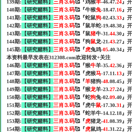
139期:
【研究赌料】
三肖⒊码
🥰『鸡猴
羊
-46.47.
24
』开
140期:
【研究赌料】
三肖⒊码
🥰『牛猴
兔
-18.47.
16
』开
141期:
【研究赌料】
三肖⒊码
🥰『蛇鼠
狗
-02.43.
33
』开
142期:
【研究赌料】
三肖⒊码
🥰『鼠羊蛇-19.48.38』
143期:
【研究赌料】
三肖⒊码
🥰『鼠
猪
牛-31.
44
.30』
144期:
【研究赌料】
三肖⒊码
🥰『狗
鼠
龙-21.
43
.27』
145期:
【研究赌料】
三肖⒊码
🥰『
虎
兔鸡-
05
.40.34』
本资料最早发表在312308.com欢迎转发+关注
146期:
【研究赌料】
三肖⒊码
🥰『猴
牛
羊-35.
42
.36』
147期:
【研究赌料】
三肖⒊码
🥰『虎猴
马
-17.11.
13
』开
148期:
【研究赌料】
三肖⒊码
🥰『
羊
猪狗-
48
.08.45』
149期:
【研究赌料】
三肖⒊码
🥰『猴
龙
羊-23.
27
.24』
150期:
【研究赌料】
三肖⒊码
🥰『蛇
狗
兔-02.
09
.40』
151期:
【研究赌料】
三肖⒊码
🥰『虎牛
鼠
-17.30.
31
』开
152期:
【研究赌料】
三肖⒊码
🥰『蛇羊牛-14.12.18』
153期:
【研究赌料】
三肖⒊码
🥰『
虎
猪龙-
41
.08.39』
154期:
【研究赌料】
三肖⒊码
🥰『
虎
鼠鸡-
41
.31.22』