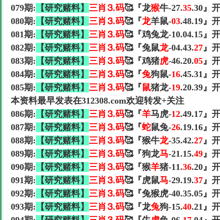
079期:
【研究赌料】
三肖⒊码
🥰『龙
猴
牛-27.
35
.30』
080期:
【研究赌料】
三肖⒊码
🥰『
龙
羊鼠-
03
.48.19』
081期:
【研究赌料】
三肖⒊码
🥰『鸡兔龙-10.04.15』
082期:
【研究赌料】
三肖⒊码
🥰『兔鼠
龙
-04.43.
27
』开
083期:
【研究赌料】
三肖⒊码
🥰『鸡猪
虎
-46.20.
05
』开
084期:
【研究赌料】
三肖⒊码
🥰『
兔
狗鼠-
16
.45.31』
085期:
【研究赌料】
三肖⒊码
🥰『
鼠
猪龙-
19
.20.39』
本资料最早发表在312308.com欢迎转发+关注
086期:
【研究赌料】
三肖⒊码
🥰『
羊
马虎-
12
.49.17』
087期:
【研究赌料】
三肖⒊码
🥰『
蛇
鼠兔-
26
.19.16』
088期:
【研究赌料】
三肖⒊码
🥰『猴牛
龙
-35.42.
27
』开
089期:
【研究赌料】
三肖⒊码
🥰『狗龙
马
-21.15.
49
』开
090期:
【研究赌料】
三肖⒊码
🥰『猴
羊
猪-11.
36
.20』
091期:
【研究赌料】
三肖⒊码
🥰『虎鼠
马
-29.19.
37
』开
092期:
【研究赌料】
三肖⒊码
🥰『兔猴虎-40.35.05』
093期:
【研究赌料】
三肖⒊码
🥰『龙
兔
狗-15.
40
.21』