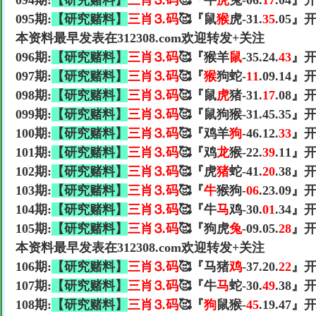
094期:
【研究赌料】
三肖⒊码
🥰『牛
虎
兔-06.
17
.04』
095期:
【研究赌料】
三肖⒊码
🥰『鼠
猴
虎-31.
35
.05』
本资料最早发表在312308.com欢迎转发+关注
096期:
【研究赌料】
三肖⒊码
🥰『猴羊
鼠
-35.24.
43
』开
097期:
【研究赌料】
三肖⒊码
🥰『
猴
狗蛇-
11
.09.14』
098期:
【研究赌料】
三肖⒊码
🥰『鼠
虎
猪-31.
17
.08』
099期:
【研究赌料】
三肖⒊码
🥰『鼠狗猴-31.45.35』
100期:
【研究赌料】
三肖⒊码
🥰『鸡羊
狗
-46.12.
33
』开
101期:
【研究赌料】
三肖⒊码
🥰『鸡
龙
猴-22.
39
.11』
102期:
【研究赌料】
三肖⒊码
🥰『虎
猪
蛇-41.
20
.38』
103期:
【研究赌料】
三肖⒊码
🥰『
牛
猴狗-
06
.23.09』
104期:
【研究赌料】
三肖⒊码
🥰『牛
马
鸡-30.
01
.34』
105期:
【研究赌料】
三肖⒊码
🥰『狗虎
兔
-09.05.
28
』开
本资料最早发表在312308.com欢迎转发+关注
106期:
【研究赌料】
三肖⒊码
🥰『马猪
鸡
-37.20.
22
』开
107期:
【研究赌料】
三肖⒊码
🥰『牛
马
蛇-30.
49
.38』
108期:
【研究赌料】
三肖⒊码
🥰『
狗
鼠猴-
45
.19.47』