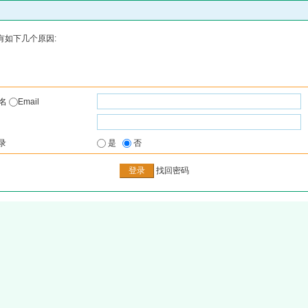
有如下几个原因:
户名
Email
录
是
否
找回密码